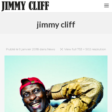
NEWS
jimmy cliff
TOUR
MUSIC
VIDEOS
Publié le
9 janvier 2018
dans
News
View full 753 × 502 resolution
PHOTOS
BIO
STUDIO
CONTACT