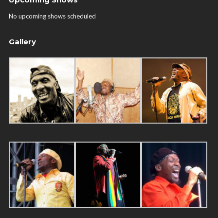
No upcoming shows scheduled
Gallery