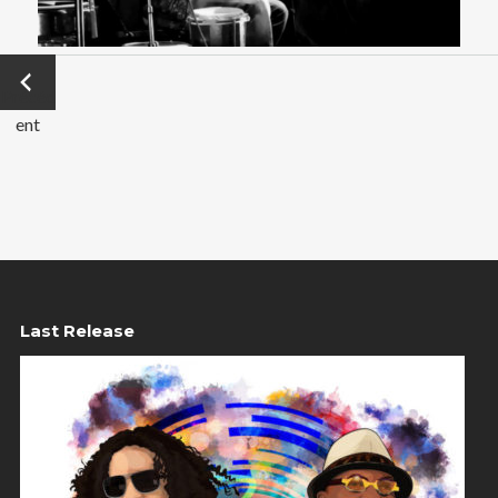
←
Précéd
ent
Last Release