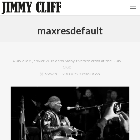
NEWS
maxresdefault
TOUR
MUSIC
VIDEOS
Publié le
8 janvier 2018
dans
Many rivers to cross at the Dub
Club
PHOTOS
View full 1280 × 720 resolution
BIO
STUDIO
CONTACT