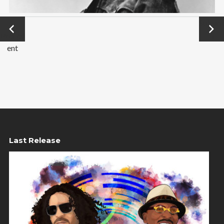
←
Suivant
Précéd
→
ent
Last Release