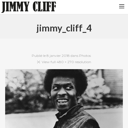
NEWS
jimmy_cliff_4
TOUR
MUSIC
VIDEOS
Publié le
8 janvier 2018
dans
Photos
View full 480 × 270 resolution
PHOTOS
BIO
STUDIO
CONTACT