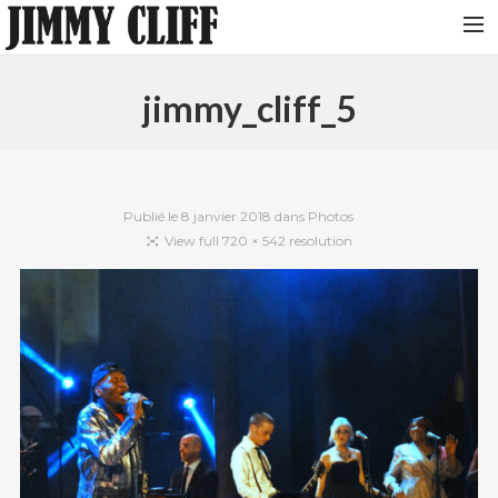
NEWS
jimmy_cliff_5
TOUR
MUSIC
VIDEOS
Publié le
8 janvier 2018
dans
Photos
View full 720 × 542 resolution
PHOTOS
BIO
STUDIO
CONTACT