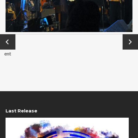
←
Suivant
Précéd
→
ent
Last Release